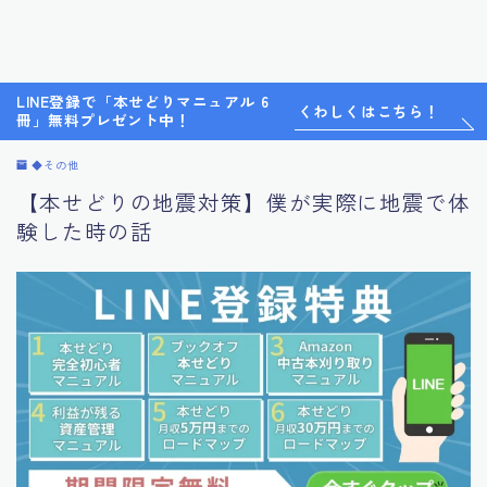
LINE登録で「本せどりマニュアル 6
くわしくはこちら！
冊」無料プレゼント中！
◆その他
【本せどりの地震対策】僕が実際に地震で体
験した時の話