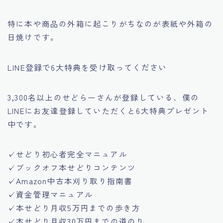
特に本や商品の外箱に起こりがちなのが
表紙や外箱の
日焼けです。
LINE登録で6大特典を受け取ってください
3,300名以上のせどらーさんが登録している、僕の
LINEにお友達登録していただくと6大特典プレゼント
中です。
✓せどり初心者完全マニュアル
✓ブックオフ本せどりコンテンツ
✓Amazon中古本刈り取り指南書
✓資金管理マニュアル
✓本せどり月収5万円までの歩き方
✓本せどり月収30万円までの道のり