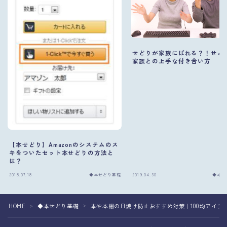
せどりが家族にばれる？！せど
家族との上手な付き合い方
【本せどり】Amazonのシステムのス
キをついたセット本せどりの方法と
は？
2018.07.18
◆本せどり基礎
2019.04.30
◆本せ
HOME
◆本せどり基礎
本や本棚の日焼け防止おすすめ対策｜100均アイテ
＞
＞