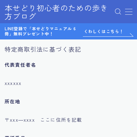
本せどり初心者のための歩き
方ブログ
MENU
LINE登録で「本せどりマニュアル 6
0から始めるメルカリ物販
くわしくはこちら！
冊」無料プレゼント中！
LINE@
LINE登録特典
特定商取引法に基づく表記
Twitter
お問い合わせ
代表責任者名
サイトマップ
テスト
デモプリセット記事 Part07
xxxxxx
プライバシーポリシー
プライバシーポリシー
所在地
マンツーマンコンサル感想
利用規約／特定商取引法に基づく表記
有料記事の決済完了ページ
〒xxx―xxxx ここに住所を記載
無料ノウハウ
特定商取引法に基づく表記