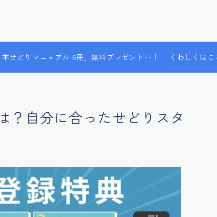
で「本せどりマニュアル 6冊」無料プレゼント中！
くわしくはこ
は？自分に合ったせどりスタ