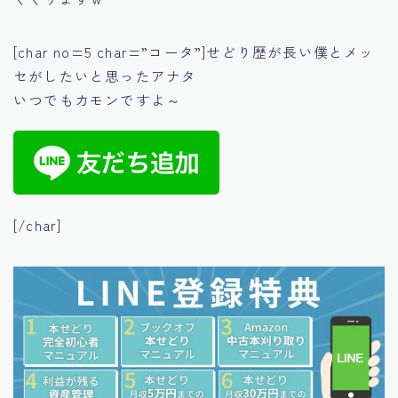
[char no=5 char=”コータ”]せどり歴が長い僕とメッ
セがしたいと思ったアナタ
いつでもカモンですよ～
[/char]