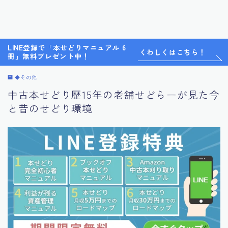
LINE登録で「本せどりマニュアル 6
くわしくはこちら！
冊」無料プレゼント中！
◆その他
中古本せどり歴15年の老舗せどらーが見た今
と昔のせどり環境