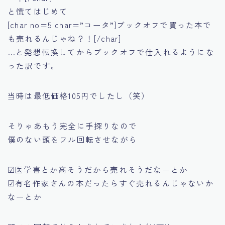
と慌てはじめて
[char no=5 char=”コータ”]ブックオフで買った本で
も売れるんじゃね？！[/char]
…と発想転換してからブックオフで仕入れるようにな
った訳です。
当時は最低価格105円でしたし（笑）
そりゃあもう完全に手探りなので
僕のない頭をフル回転させながら
☑医学書とか高そうだから売れそうだなーとか
☑有名作家さんの本だったらすぐ売れるんじゃないか
なーとか