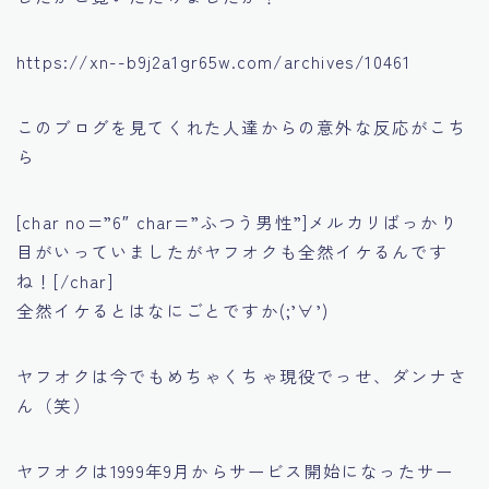
https://xn--b9j2a1gr65w.com/archives/10461
このブログを見てくれた人達からの意外な反応がこち
ら
[char no=”6″ char=”ふつう男性”]メルカリばっかり
目がいっていましたがヤフオクも全然イケるんです
ね！[/char]
全然イケるとはなにごとですか(;’∀’)
ヤフオクは今でもめちゃくちゃ現役でっせ、ダンナさ
ん（笑）
ヤフオクは1999年9月からサービス開始になったサー