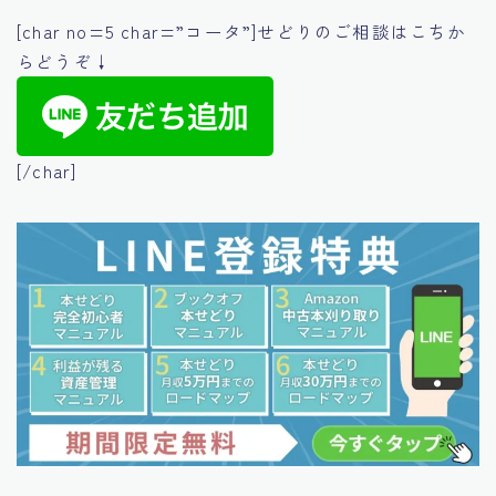
[char no=5 char=”コータ”]せどりのご相談はこちか
らどうぞ↓
[/char]