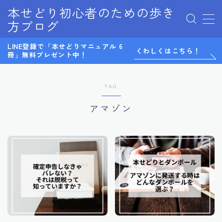
本せどり初心者のための歩き
方ブログ
MENU
LINE登録で「本せどりマニュアル 6
0から始めるメルカリ物販
くわしくはこちら！
冊」無料プレゼント中！
LINE@
LINE登録特典
Twitter
TAG
お問い合わせ
アマゾン
サイトマップ
テスト
デモプリセット記事 Part07
プライバシーポリシー
プライバシーポリシー
マンツーマンコンサル感想
利用規約／特定商取引法に基づく表記
有料記事の決済完了ページ
無料ノウハウ
特定商取引法に基づく表記