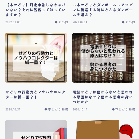
運営者情報
【本せどり】確定申告しなきゃバ
～本せどりとダンボール～アマゾ
レない？それは脱税って知ってい
ンに発送する時はどんなダンボー
ますか？
ルを選ぶ？
2022.01.09
◆その他
2021.07.04
◆その他
せどりの行動力とノウハウコレク
電脳せどりは儲からないと思われ
ターは紙一重？！
る原因はなぜ？儲かる思考の身に
つけかた
2020.10.31
◆本せどり基礎
2020.10.11
◆本せどり基礎