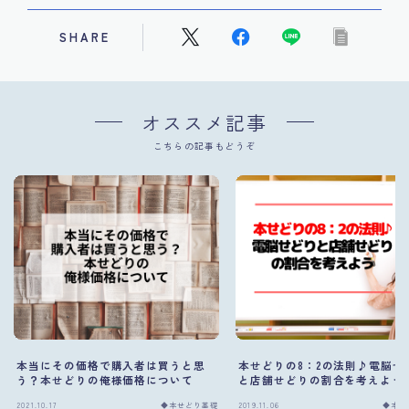
SHARE
オススメ記事
こちらの記事もどうぞ
本当にその価格で購入者は買うと思
本せどりの8：2の法則♪電脳せ
う？本せどりの俺様価格について
と店舗せどりの割合を考えよう
2021.10.17
◆本せどり基礎
2019.11.06
◆本せ