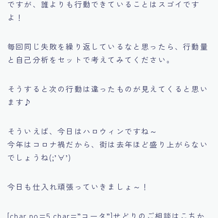
ですが、誰よりも行動できていることはスゴイです
よ！
毎回同じ失敗を繰り返しているなと思ったら、行動量
と自己分析をセットで考えてみてください。
そうすると次の行動は違ったものが見えてくると思い
ます♪
そういえば、今日はハロウィンですね～
今年はコロナ禍だから、街は去年ほど盛り上がらない
でしょうね(;’∀’)
今日も仕入れ頑張っていきましょ～！
[char no=5 char=”コータ”]せどりのご相談はこちか