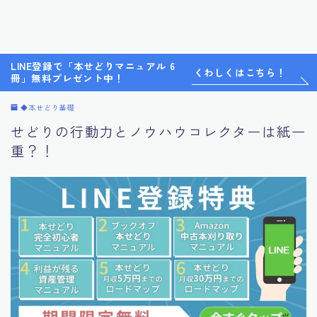
LINE登録で「本せどりマニュアル 6
くわしくはこちら！
冊」無料プレゼント中！
◆本せどり基礎
せどりの行動力とノウハウコレクターは紙一
重？！