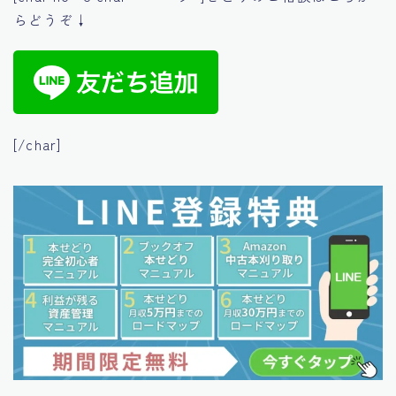
らどうぞ↓
[/char]