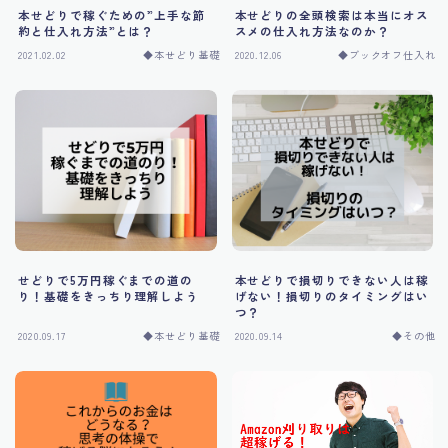
運営者情報
本せどりで稼ぐための”上手な節
本せどりの全頭検索は本当にオス
約と仕入れ方法”とは？
スメの仕入れ方法なのか？
2021.02.02
◆本せどり基礎
2020.12.06
◆ブックオフ仕入れ
せどりで5万円稼ぐまでの道の
本せどりで損切りできない人は稼
り！基礎をきっちり理解しよう
げない！損切りのタイミングはい
つ？
2020.09.17
◆本せどり基礎
2020.09.14
◆その他