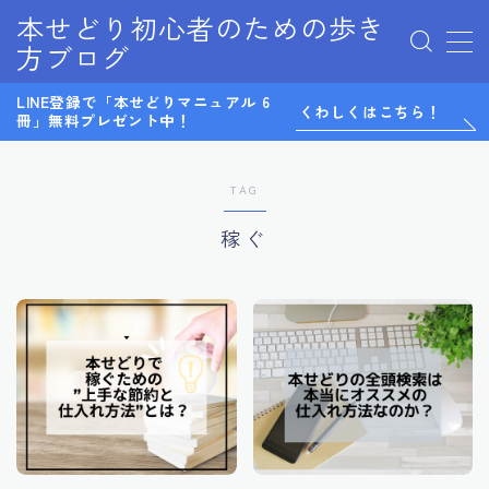
本せどり初心者のための歩き
方ブログ
MENU
LINE登録で「本せどりマニュアル 6
0から始めるメルカリ物販
くわしくはこちら！
冊」無料プレゼント中！
LINE@
LINE登録特典
Twitter
TAG
お問い合わせ
稼ぐ
サイトマップ
テスト
デモプリセット記事 Part07
プライバシーポリシー
プライバシーポリシー
マンツーマンコンサル感想
利用規約／特定商取引法に基づく表記
有料記事の決済完了ページ
無料ノウハウ
特定商取引法に基づく表記