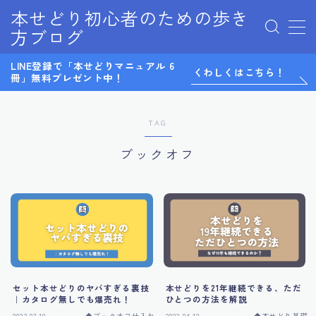
本せどり初心者のための歩き
方ブログ
MENU
LINE登録で「本せどりマニュアル 6
0から始めるメルカリ物販
くわしくはこちら！
冊」無料プレゼント中！
LINE@
LINE登録特典
Twitter
TAG
お問い合わせ
ブックオフ
サイトマップ
テスト
デモプリセット記事 Part07
プライバシーポリシー
プライバシーポリシー
マンツーマンコンサル感想
利用規約／特定商取引法に基づく表記
有料記事の決済完了ページ
セット本せどりのヤバすぎる裏技
本せどりを21年継続できる、ただ
無料ノウハウ
｜カタログ無しでも爆売れ！
ひとつの方法を解説
特定商取引法に基づく表記
2023.07.10
◆ブックオフ仕入れ
2023.04.12
◆本せどり基礎