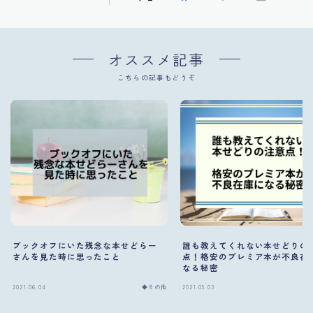
オススメ記事
こちらの記事もどうぞ
ブックオフにいた残念な本せどらー
誰も教えてくれない本せどりの
さんを見た時に思ったこと
点！格安のプレミア本が不良在
なる秘密
2021.06.04
◆その他
2021.05.03