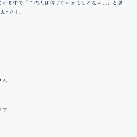
ている中で
『この人は稼げないかもしれない…』
と思
人”
です。
せん
ます