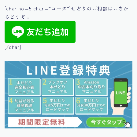
[char no=5 char=”コータ”]せどりのご相談はこちか
らどうぞ↓
[/char]