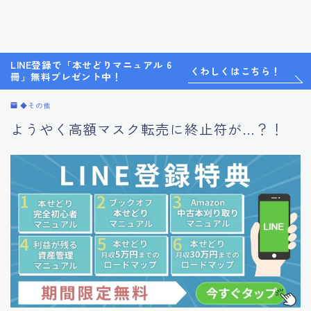
LINE登録で「本せどりマニュアル 6
くわしくはこちら！
冊」無料プレゼント中！
◆その他
ようやく高額マスク転売に終止符が…？！