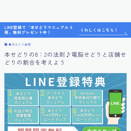
LINE登録で「本せどりマニュアル 6
くわしくはこちら！
冊」無料プレゼント中！
◆本せどり基礎
本せどりの8：2の法則♪電脳せどりと店舗せ
どりの割合を考えよう