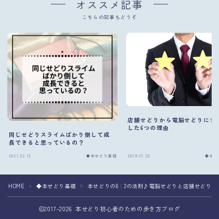
オススメ記事
こちらの記事もどうぞ
店舗せどりから電脳せどりにシ
した6つの理由
同じせどりスライムばかり倒して成
長できると思っているの？
2021.02.15
◆本せどり基礎
2019.07.20
◆本せ
HOME
◆本せどり基礎
本せどりの8：2の法則♪電脳せどりと店舗せどりの
＞
＞
2017–2026 本せどり初心者のための歩き方ブログ