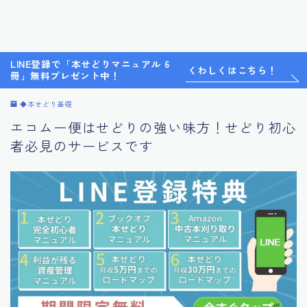
LINE登録で「本せどりマニュアル 6
くわしくはこちら！
冊」無料プレゼント中！
◆本せどり基礎
エコムー便はせどりの強い味方！せどり初心
者必見のサービスです