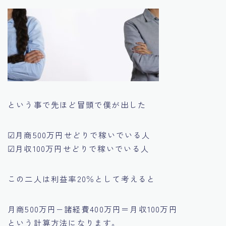
という事で先ほど冒頭で僕が出した
☑
月商500万円
せどりで稼いでいる人
☑
月収100万円
せどりで稼いでいる人
この二人は利益率20％として考えると
月商500万円−諸経費400万円＝月収100万円
という計算方法になります。