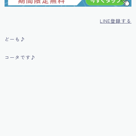
LINE登録する
どーも♪
コータです♪