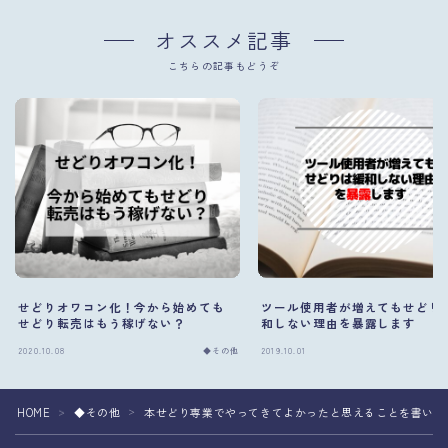
オススメ記事
こちらの記事もどうぞ
せどりオワコン化！今から始めても
ツール使用者が増えてもせどり
せどり転売はもう稼げない？
和しない理由を暴露します
2020.10.08
◆その他
2019.10.01
HOME
◆その他
本せどり専業でやってきてよかったと思えることを書いて
＞
＞