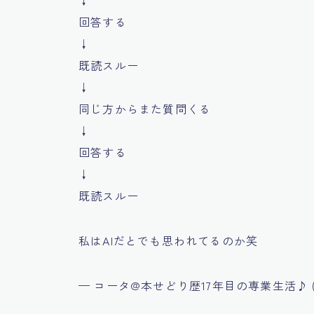
回答する
↓
既読スルー
↓
同じ方からまた質問くる
↓
回答する
↓
既読スルー
私はAIだとでも思われてるのか笑
— コータ@本せどり歴17年目の専業生活♪ (@b