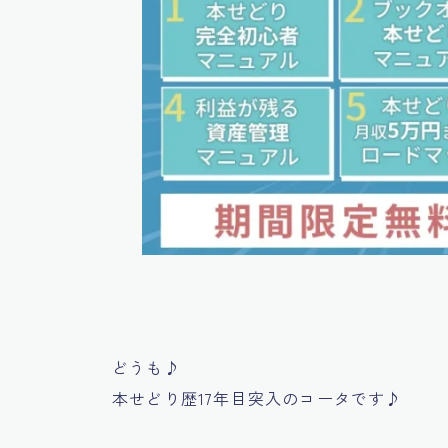
どうも♪
本せどり歴17年目突入のコータです♪