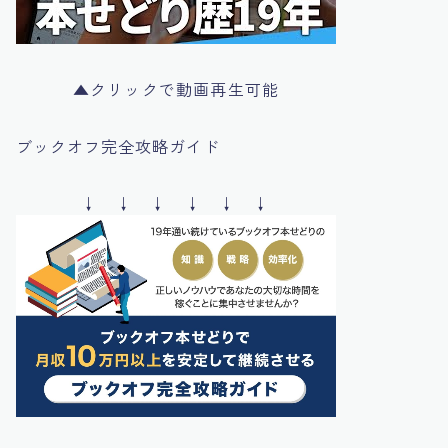
▲クリックで動画再生可能
ブックオフ完全攻略ガイド
↓ ↓ ↓ ↓ ↓ ↓