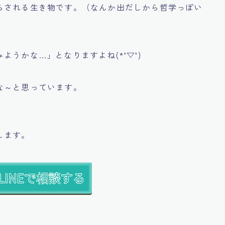
らされる生き物です。（なんか出だしから哲学っぽい
みようかな…」
となりますよね(*’▽’)
な～と思っています。
します。