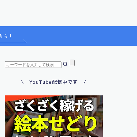
ちら！
\ YouTube配信中です /