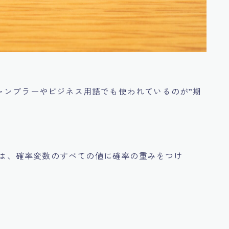
ャンブラーやビジネス用語でも使われているのが
”期
は、確率変数のすべての値に確率の重みをつけ