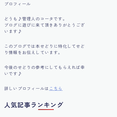
プロフィール
どうも♪管理人のコータです。
ブログに遊びに来て頂きありがとうござ
います♪
このブログでは本せどりに特化してせど
り情報をお伝えしています。
今後のせどりの参考にしてもらえれば幸
いです♪
詳しいプロフィールは
こちら
人気記事ランキング