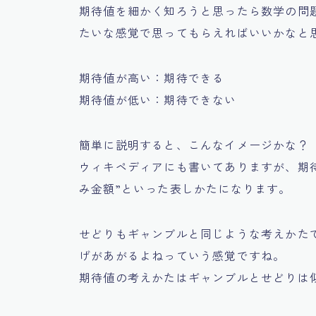
期待値を細かく知ろうと思ったら数学の問
たいな感覚で思ってもらえればいいかなと
期待値が高い：期待できる
期待値が低い：期待できない
簡単に説明すると、こんなイメージかな？
ウィキペディアにも書いてありますが、期
み金額”
といった表しかたになります。
せどりもギャンブルと同じような考えかた
げがあがるよね
っていう感覚ですね。
期待値の考えかたはギャンブルとせどりは