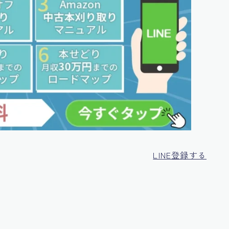
LINE登録する