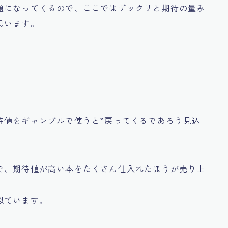
題になってくるので、ここではザックリと期待の量み
思います。
待値をギャンブルで使うと
”戻ってくるであろう見込
で
、期待値が高い本をたくさん仕入れたほうが売り上
似ています。