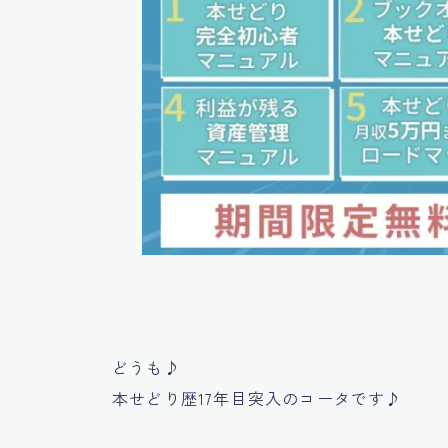
どうも♪
本せどり歴17年目突入のコータです♪