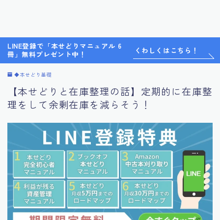
LINE登録で「本せどりマニュアル 6
くわしくはこちら！
冊」無料プレゼント中！
◆本せどり基礎
【本せどりと在庫整理の話】定期的に在庫整
理をして余剰在庫を減らそう！