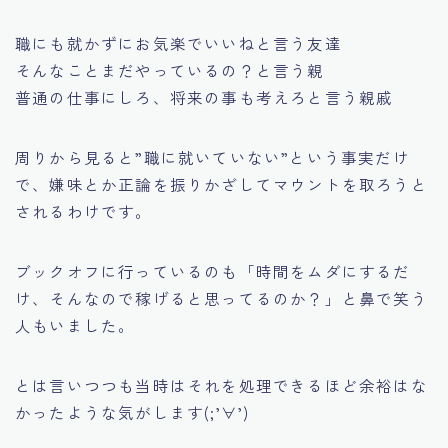
職にも就かずにお気楽でいいね
と言う友達
そんなことまだやっているの？
と言う親
普通の仕事にしろ、将来の事も考えろ
と言う親戚
周りから見ると
”職に就いていない”
という事実だけ
で、嫌味とか正論を振りかざしてマウントを取ろうと
されるわけです。
ブックオフに行っているのも
「時間をムダにするだ
け、そんなので稼げると思ってるのか？」
と鼻で笑う
人もいました。
とは言いつつも
当時はそれを処理できるほど余裕はな
かったような気がします(;’∀’)