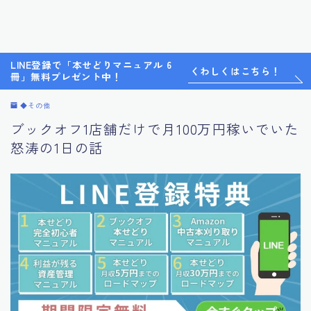
LINE登録で「本せどりマニュアル 6
くわしくはこちら！
冊」無料プレゼント中！
◆その他
ブックオフ1店舗だけで月100万円稼いでいた
怒涛の1日の話