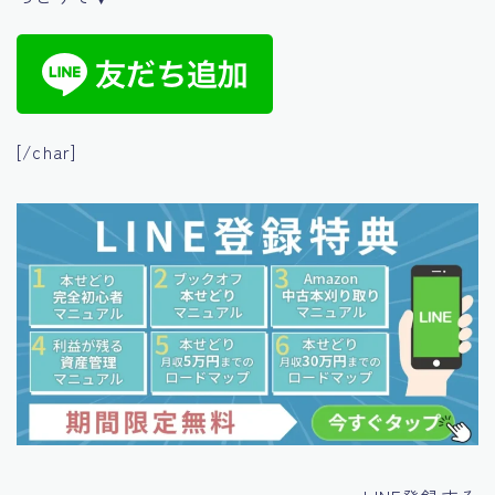
[/char]