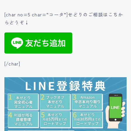
[char no=5 char=”コータ”]せどりのご相談はこちか
らどうぞ↓
[/char]