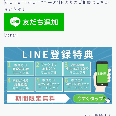
[char no=5 char=”コータ”]せどりのご相談はこちか
らどうぞ↓
[/char]
LINE登録する