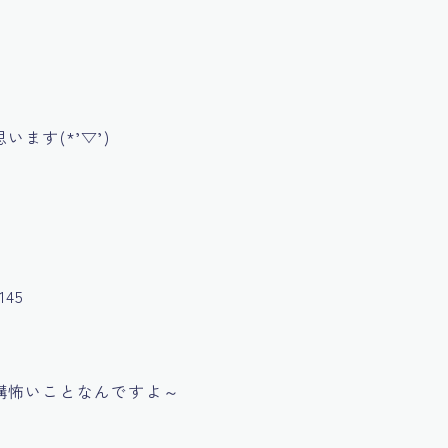
ます(*’▽’)
145
構怖いことなんですよ～