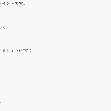
ポイントです。
ので
しょう(*’▽’)
は