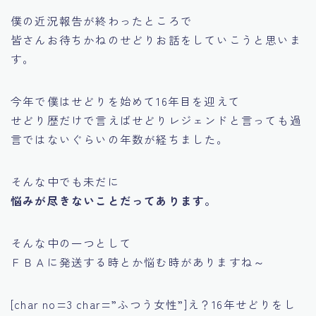
僕の近況報告が終わったところで
皆さんお待ちかねのせどりお話をしていこうと思いま
す。
今年で僕はせどりを始めて16年目を迎えて
せどり歴だけで言えば
せどりレジェンド
と言っても過
言ではないぐらいの年数が経ちました。
そんな中でも未だに
悩みが尽きないことだってあります。
そんな中の一つとして
ＦＢＡに発送する時とか悩む時がありますね～
[char no=3 char=”ふつう女性”]え？16年せどりをし