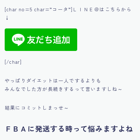
[char no=5 char=”コータ”]ＬＩＮＥ＠はこちらから
↓
[/char]
やっぱりダイエットは一人でするよりも
みんなでした方が長続きするって言いますしね～
結果にコミットしまっせ～
ＦＢＡに発送する時って悩みますよね