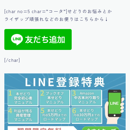
[char no=5 char=”コータ”]せどりのお悩みとか
ライザップ頑張れなどのお便りはこちらから↓
[/char]