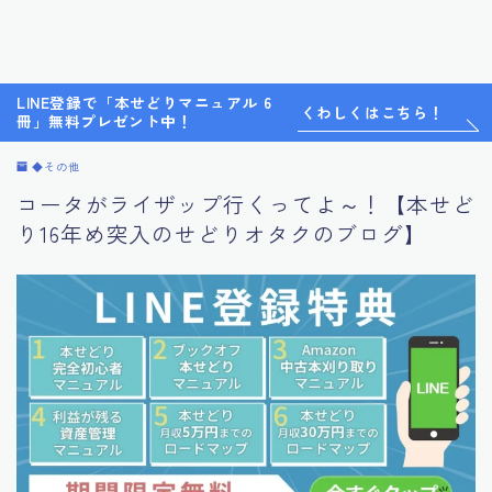
LINE登録で「本せどりマニュアル 6
くわしくはこちら！
冊」無料プレゼント中！
◆その他
コータがライザップ行くってよ～！【本せど
り16年め突入のせどりオタクのブログ】