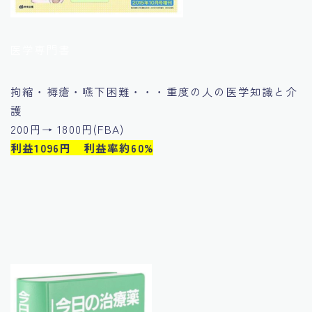
医学専門書
拘縮・褥瘡・嚥下困難・・・重度の人の医学知識と介
護
200円→ 1800円(FBA)
利益1096円 利益率約60%