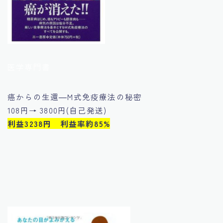
医学専門書
癌からの生還―M式免疫療法の秘密
108円→ 3800円(自己発送)
利益3238円 利益率約85%