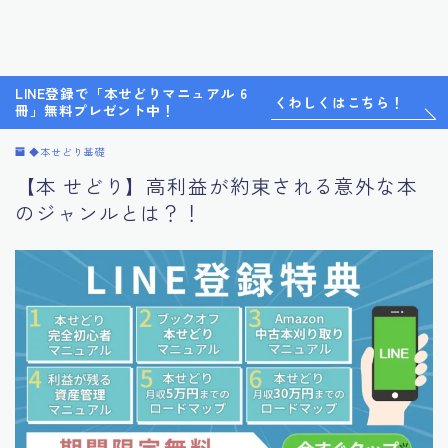
LINE登録で「本せどりマニュアル 6
くわしくはこちら！
冊」無料プレゼント中！
◆本せどり基礎
【本 せどり】高利益が約束される意外な本
のジャンルとは？！