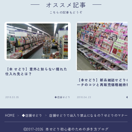
オススメ記事
こちらの記事もどうぞ
【本 せどり】意外と知らない隠れた
仕入れ先とは？
【本せどり】新品雑誌せどりの
ーチのコツと再販売価格維持制
2018.03.05
◆店舗せどり
2018.04.23
◆店
HOME
◆店舗せどり
店舗せどりで出入り禁止になるの？せどりのマナーは
＞
＞
2017–2026 本せどり初心者のための歩き方ブログ