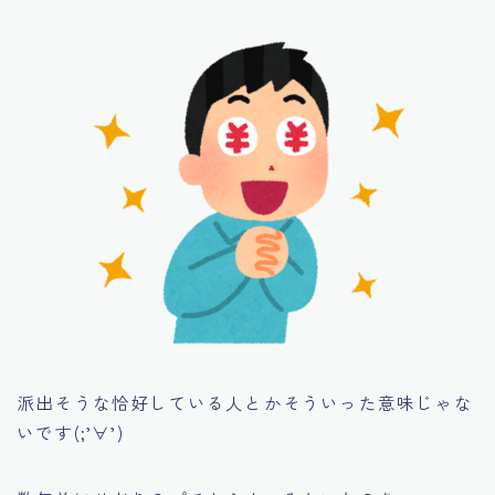
派出そうな恰好している人とかそういった意味じゃな
いです(;’∀’)