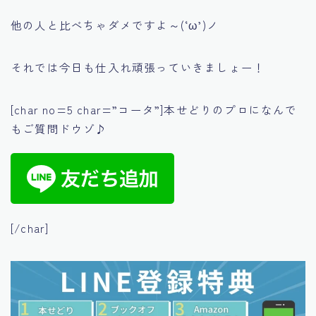
他の人と比べちゃダメですよ～(‘ω’)ノ
それでは今日も仕入れ頑張っていきましょー！
[char no=5 char=”コータ”]本せどりのプロになんで
もご質問ドウゾ♪
[/char]