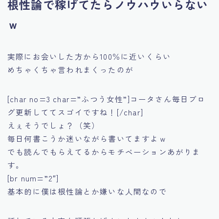
根性論で稼げてたらノウハウいらない
ｗ
実際にお会いした方から100％に近いくらい
めちゃくちゃ言われまくったのが
[char no=3 char=”ふつう女性”]コータさん毎日ブロ
グ更新しててスゴイですね！[/char]
えぇそうでしょ？（笑）
毎日何書こうか迷いながら書いてますよｗ
でも読んでもらえてるからモチベーションあがりま
す。
[br num=”2″]
基本的に僕は根性論とか嫌いな人間なので