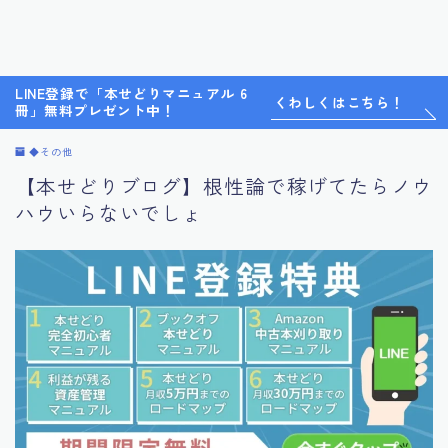
LINE登録で「本せどりマニュアル 6
くわしくはこちら！
冊」無料プレゼント中！
◆その他
【本せどりブログ】根性論で稼げてたらノウ
ハウいらないでしょ