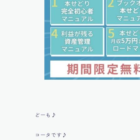
どーも♪
コータです♪