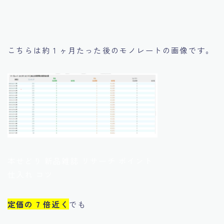
こちらは約 1 ヶ月たった後のモノレートの画像です。
本せどり 新品雑誌 リサーチ ポイント
仕入れ コツ
定価の 7 倍近く
でも