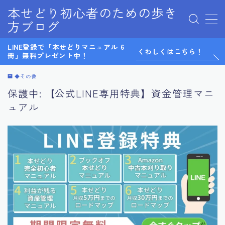
本せどり初心者のための歩き
方ブログ
MENU
LINE登録で「本せどりマニュアル 6
0から始めるメルカリ物販
くわしくはこちら！
冊」無料プレゼント中！
LINE@
LINE登録特典
◆その他
Twitter
保護中: 【公式LINE専用特典】資金管理マニ
お問い合わせ
ュアル
サイトマップ
テスト
デモプリセット記事 Part07
プライバシーポリシー
プライバシーポリシー
マンツーマンコンサル感想
利用規約／特定商取引法に基づく表記
有料記事の決済完了ページ
無料ノウハウ
特定商取引法に基づく表記