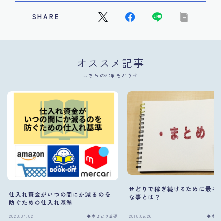
SHARE
オススメ記事
こちらの記事もどうぞ
せどりで稼ぎ続けるために最も
仕入れ資金がいつの間にか減るのを
な事とは？
防ぐための仕入れ基準
2020.04.02
◆本せどり基礎
2018.06.26
◆本せ