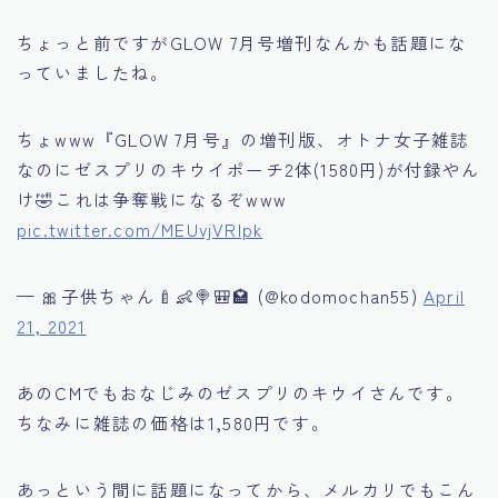
ちょっと前ですがGLOW 7月号増刊なんかも話題にな
っていましたね。
ちょwww『GLOW 7月号』の増刊版、オトナ女子雑誌
なのにゼスプリのキウイポーチ2体(1580円)が付録やん
け🤣これは争奪戦になるぞwww
pic.twitter.com/MEUvjVRIpk
— 🎀子供ちゃん🍼👶🍭🎒🏩 (@kodomochan55)
April
21, 2021
あのCMでもおなじみのゼスプリのキウイさんです。
ちなみに雑誌の価格は1,580円です。
あっという間に話題になってから、メルカリでもこん