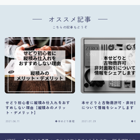
オススメ記事
こちらの記事もどうぞ
せどり初心者に縦積み仕入れをおす
本せどりと古物商許可・非対面
すめしない理由【縦積みのメリッ
について情報をシェアします
ト・デメリット】
2021.06.11
◆本せどり基礎
2021.07.29
◆本せ