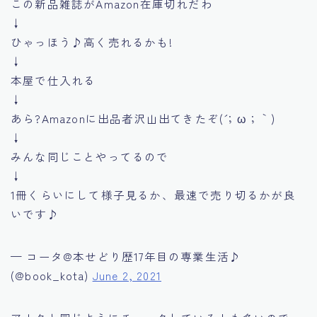
この新品雑誌がAmazon在庫切れだわ
↓
ひゃっほう♪高く売れるかも!
↓
本屋で仕入れる
↓
あら?Amazonに出品者沢山出てきたぞ(´；ω；｀)
↓
みんな同じことやってるので
↓
1冊くらいにして様子見るか、最速で売り切るかが良
いです♪
— コータ@本せどり歴17年目の専業生活♪
(@book_kota)
June 2, 2021