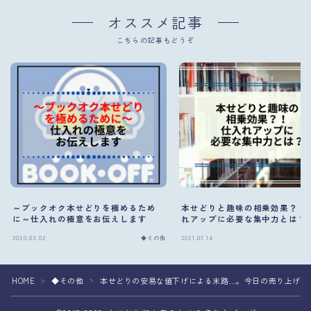
オススメ記事
こちらの記事もどうぞ
～ブックオク本せどりを極めるため
本せどりと趣味の相乗効果？！
に～仕入れの極意をお伝えします
れアップに必要な集中力とは？
2020.03.02
◆その他
2021.07.14
HOME
◆その他
本せどりの安易な値下げによる末路…。今日の売り上げが
＞
＞