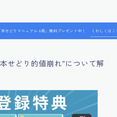
で「本せどりマニュアル 6冊」無料プレゼント中！
くわしくはこ
”本せどり的値崩れ”について解