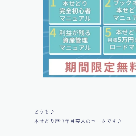
どうも♪
本せどり歴17年目突入のコータです♪