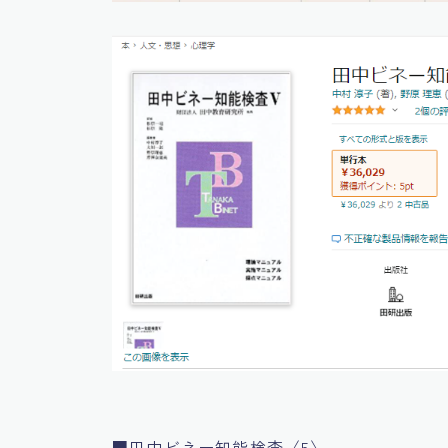
■田中ビネー知能検査〈5〉