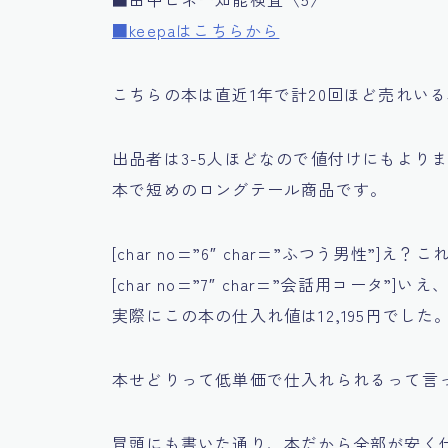
■keepaはこちらから
こちらの本は直近1年で計20回ほど売れいる
出品者は3-5人ほどなので値付けにもより
本で短めのロングテール商品です。
[char no=”6″ char=”ふつう男性”]え
[char no=”7″ char=”会話用コータ”
実際にこの本の仕入れ値は
12,195円
でした
本せどりって低単価で仕入れられるって言
冒頭にも書いた通り、本だから全部が安く