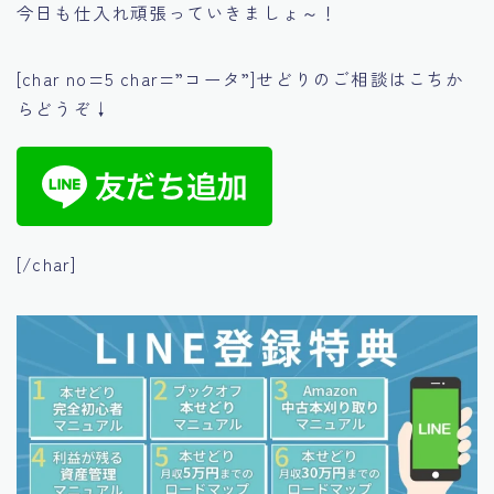
今日も仕入れ頑張っていきましょ～！
[char no=5 char=”コータ”]せどりのご相談はこちか
らどうぞ↓
[/char]