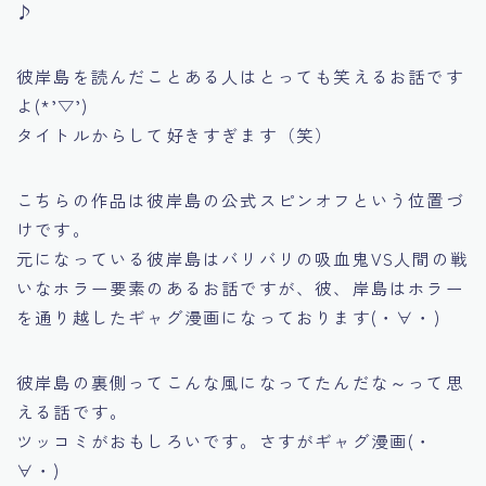
♪
彼岸島を読んだことある人はとっても笑えるお話です
よ(*’▽’)
タイトルからして好きすぎます（笑）
こちらの作品は彼岸島の公式スピンオフという位置づ
けです。
元になっている彼岸島はバリバリの吸血鬼VS人間の戦
いなホラー要素のあるお話ですが、
彼、岸島
はホラー
を通り越したギャグ漫画になっております(・∀・)
彼岸島の裏側ってこんな風になってたんだな～って思
える話です。
ツッコミがおもしろいです。さすがギャグ漫画(・
∀・)