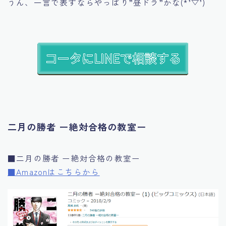
うん、一言で表すならやっぱり”昼ドラ”かな(*’▽’)
二月の勝者 ー絶対合格の教室ー
■二月の勝者 ー絶対合格の教室ー
■Amazonはこちらから