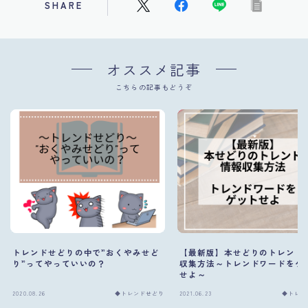
SHARE
オススメ記事
こちらの記事もどうぞ
トレンドせどりの中で”おくやみせど
【最新版】本せどりのトレンド
り”ってやっていいの？
収集方法～トレンドワードをゲ
せよ～
2020.08.26
◆トレンドせどり
2021.06.23
◆トレン