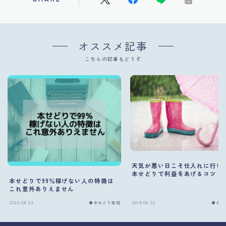
オススメ記事
こちらの記事もどうぞ
天気が悪い日こそ仕入れに行け
本せどりで利益をあげるコツ
本せどりで99％稼げない人の特徴は
これ意外ありえません
2020.09.03
◆本せどり基礎
2019.08.02
◆本せ