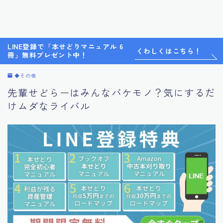
LINE登録で「本せどりマニュアル 6
くわしくはこちら！
冊」無料プレゼント中！
◆その他
先輩せどらーはみんなバケモノ？気にするだ
けムダなライバル