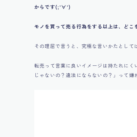
からです(;’∀’)
モノを買って売る行為をする以上は、どこ
その理屈で言うと、究極な言いかたとして
転売って言葉に良いイメージは持たれにく
じゃないの？違法にならないの？」
って嫌