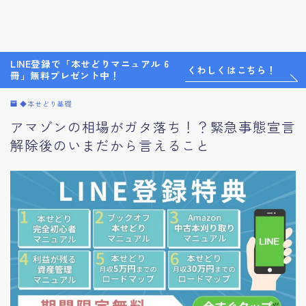
LINE登録で「本せどりマニュアル 6
くわしくはこちら！
冊」無料プレゼント中！
◆本せどり基礎
アマゾンの相場がガタ落ち！？緊急事態宣言
解除後のいまだから言えること