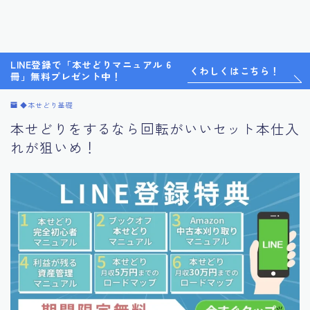
LINE登録で「本せどりマニュアル 6
くわしくはこちら！
冊」無料プレゼント中！
◆本せどり基礎
本せどりをするなら回転がいいセット本仕入
れが狙いめ！