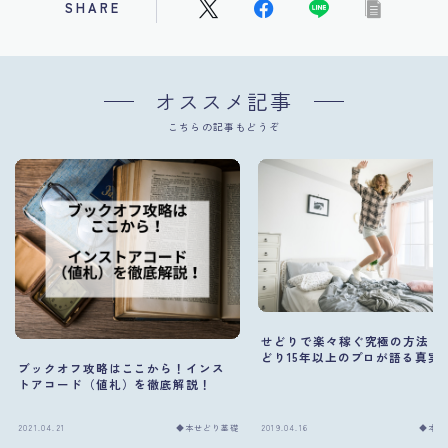
SHARE
オススメ記事
こちらの記事もどうぞ
せどりで楽々稼ぐ究極の方法【
どり15年以上のプロが語る真実
ブックオフ攻略はここから！インス
トアコード（値札）を徹底解説！
2021.04.21
◆本せどり基礎
2019.04.16
◆本せ