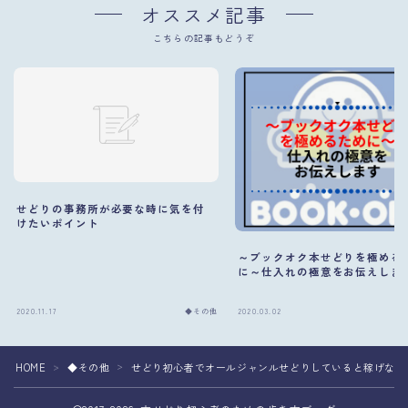
オススメ記事
こちらの記事もどうぞ
せどりの事務所が必要な時に気を付
けたいポイント
～ブックオク本せどりを極める
に～仕入れの極意をお伝えしま
2020.11.17
◆その他
2020.03.02
HOME
◆その他
せどり初心者でオールジャンルせどりしていると稼げなく
＞
＞