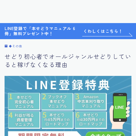
LINE登録で「本せどりマニュアル 6
くわしくはこちら！
冊」無料プレゼント中！
◆その他
せどり初心者でオールジャンルせどりしてい
ると稼げなくなる理由