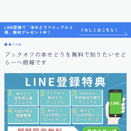
LINE登録で「本せどりマニュアル 6
くわしくはこちら！
冊」無料プレゼント中！
◆その他
ブックオフの本せどりを無料で知りたいせど
らーへ朗報です