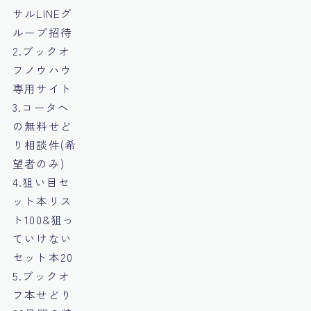
サルLINEグ
ループ招待
2.ブックオ
フノウハウ
専用サイト
3.コータへ
の無料せど
り相談件(希
望者のみ)
4.狙い目セ
ット本リス
ト100&狙っ
ていけない
セット本20
5.ブックオ
フ本せどり