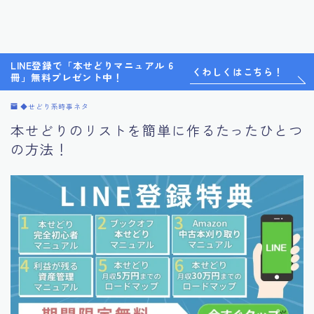
LINE登録で「本せどりマニュアル 6
くわしくはこちら！
冊」無料プレゼント中！
◆せどり系時事ネタ
本せどりのリストを簡単に作るたったひとつ
の方法！