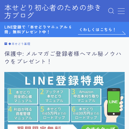
本せどり初心者のための歩き
方ブログ
MENU
LINE登録で「本せどりマニュアル 6
0から始めるメルカリ物販
くわしくはこちら！
冊」無料プレゼント中！
LINE@
LINE登録特典
◆本せどり基礎
Twitter
保護中: メルマガご登録者様へマル秘ノウハ
お問い合わせ
ウをプレゼント！
サイトマップ
テスト
デモプリセット記事 Part07
プライバシーポリシー
プライバシーポリシー
マンツーマンコンサル感想
利用規約／特定商取引法に基づく表記
有料記事の決済完了ページ
無料ノウハウ
特定商取引法に基づく表記